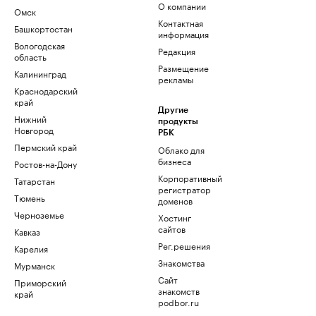
О компании
Омск
Контактная
Башкортостан
информация
Вологодская
Редакция
область
Размещение
Калининград
рекламы
Краснодарский
край
Другие
Нижний
продукты
Новгород
РБК
Пермский край
Облако для
бизнеса
Ростов-на-Дону
Корпоративный
Татарстан
регистратор
Тюмень
доменов
Черноземье
Хостинг
сайтов
Кавказ
Рег.решения
Карелия
Знакомства
Мурманск
Сайт
Приморский
знакомств
край
podbor.ru