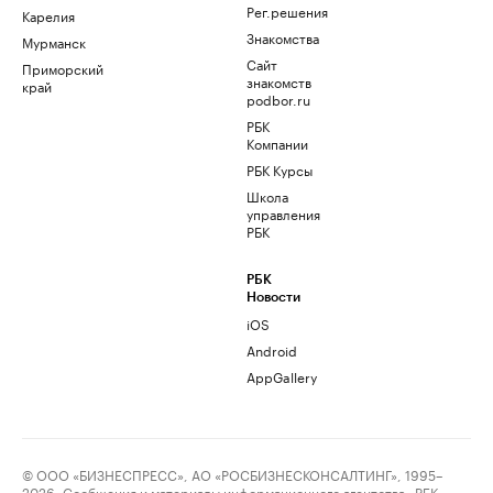
Рег.решения
Карелия
Знакомства
Мурманск
Сайт
Приморский
знакомств
край
podbor.ru
РБК
Компании
РБК Курсы
Школа
управления
РБК
РБК
Новости
iOS
Android
AppGallery
© ООО «БИЗНЕСПРЕСС», АО «РОСБИЗНЕСКОНСАЛТИНГ», 1995–
2026. Сообщения и материалы информационного агентства «РБК»