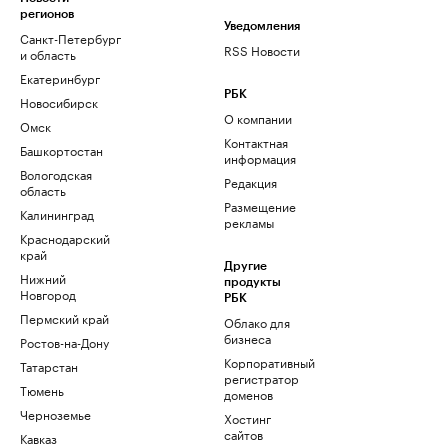
регионов
Уведомления
Санкт-Петербург
RSS Новости
и область
Екатеринбург
РБК
Новосибирск
О компании
Омск
Контактная
Башкортостан
информация
Вологодская
Редакция
область
Размещение
Калининград
рекламы
Краснодарский
край
Другие
Нижний
продукты
Новгород
РБК
Пермский край
Облако для
бизнеса
Ростов-на-Дону
Корпоративный
Татарстан
регистратор
Тюмень
доменов
Черноземье
Хостинг
сайтов
Кавказ