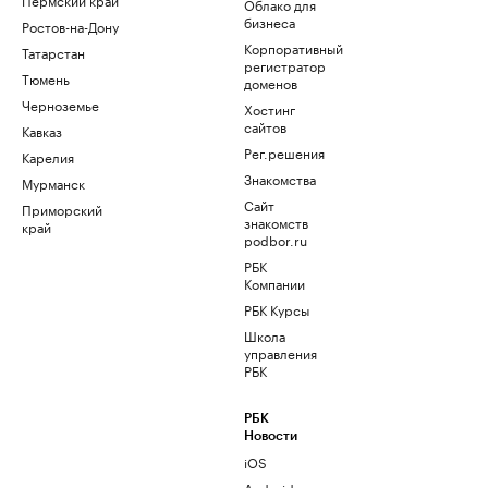
Облако для
бизнеса
Ростов-на-Дону
Корпоративный
Татарстан
регистратор
Тюмень
доменов
Черноземье
Хостинг
сайтов
Кавказ
Рег.решения
Карелия
Знакомства
Мурманск
Сайт
Приморский
знакомств
край
podbor.ru
РБК
Компании
РБК Курсы
Школа
управления
РБК
РБК
Новости
iOS
Android