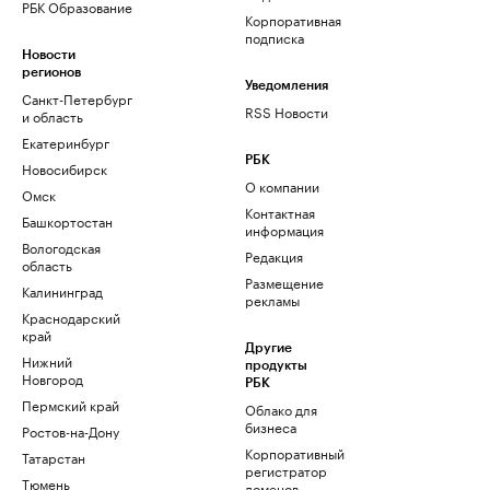
РБК Образование
Корпоративная
подписка
Новости
регионов
Уведомления
Санкт-Петербург
RSS Новости
и область
Екатеринбург
РБК
Новосибирск
О компании
Омск
Контактная
Башкортостан
информация
Вологодская
Редакция
область
Размещение
Калининград
рекламы
Краснодарский
край
Другие
Нижний
продукты
Новгород
РБК
Пермский край
Облако для
бизнеса
Ростов-на-Дону
Корпоративный
Татарстан
регистратор
Тюмень
доменов