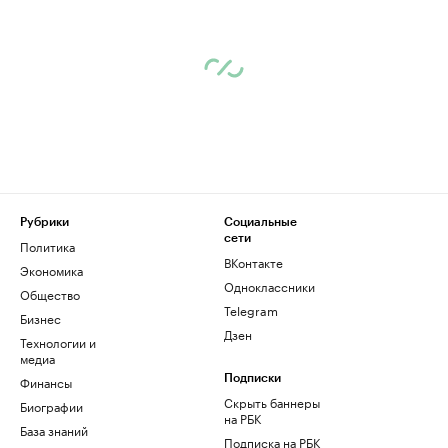
Рубрики
Социальные
сети
Политика
ВКонтакте
Экономика
Одноклассники
Общество
Telegram
Бизнес
Дзен
Технологии и
медиа
Финансы
Подписки
Скрыть баннеры
Биографии
на РБК
База знаний
Подписка на РБК