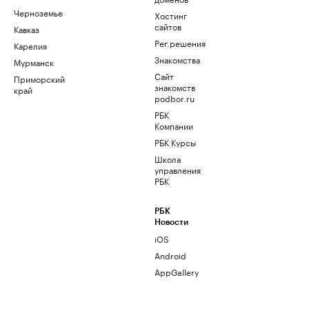
Черноземье
Хостинг
сайтов
Кавказ
Рег.решения
Карелия
Знакомства
Мурманск
Сайт
Приморский
знакомств
край
podbor.ru
РБК
Компании
РБК Курсы
Школа
управления
РБК
РБК
Новости
iOS
Android
AppGallery