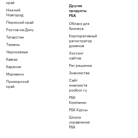
край
Другие
Нижний
продукты
Новгород
РБК
Пермский край
Облако для
бизнеса
Ростов-на-Дону
Корпоративный
Татарстан
регистратор
Тюмень
доменов
Черноземье
Хостинг
сайтов
Кавказ
Рег.решения
Карелия
Знакомства
Мурманск
Сайт
Приморский
знакомств
край
podbor.ru
РБК
Компании
РБК Курсы
Школа
управления
РБК