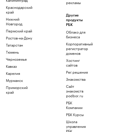
рекламы
Краснодарский
край
Другие
Нижний
продукты
Новгород
РБК
Пермский край
Облако для
бизнеса
Ростов-на-Дону
Корпоративный
Татарстан
регистратор
Тюмень
доменов
Черноземье
Хостинг
сайтов
Кавказ
Рег.решения
Карелия
Знакомства
Мурманск
Сайт
Приморский
знакомств
край
podbor.ru
РБК
Компании
РБК Курсы
Школа
управления
РБК