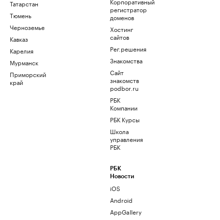
Корпоративный
Татарстан
регистратор
Тюмень
доменов
Черноземье
Хостинг
сайтов
Кавказ
Рег.решения
Карелия
Знакомства
Мурманск
Сайт
Приморский
знакомств
край
podbor.ru
РБК
Компании
РБК Курсы
Школа
управления
РБК
РБК
Новости
iOS
Android
AppGallery