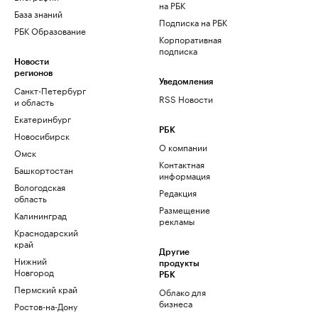
на РБК
База знаний
Подписка на РБК
РБК Образование
Корпоративная
подписка
Новости
регионов
Уведомления
Санкт-Петербург
RSS Новости
и область
Екатеринбург
РБК
Новосибирск
О компании
Омск
Контактная
Башкортостан
информация
Вологодская
Редакция
область
Размещение
Калининград
рекламы
Краснодарский
край
Другие
Нижний
продукты
Новгород
РБК
Пермский край
Облако для
бизнеса
Ростов-на-Дону