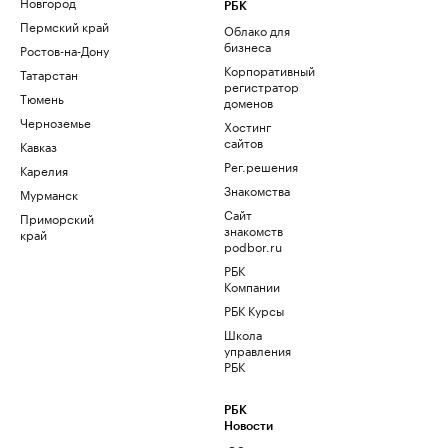
Новгород
РБК
Пермский край
Облако для
бизнеса
Ростов-на-Дону
Корпоративный
Татарстан
регистратор
Тюмень
доменов
Черноземье
Хостинг
сайтов
Кавказ
Рег.решения
Карелия
Знакомства
Мурманск
Сайт
Приморский
знакомств
край
podbor.ru
РБК
Компании
РБК Курсы
Школа
управления
РБК
РБК
Новости