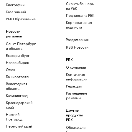
Скрыть баннеры
Биографии
на РБК
База знаний
Подписка на РБК
РБК Образование
Корпоративная
подписка
Новости
регионов
Уведомления
Санкт-Петербург
RSS Новости
и область
Екатеринбург
РБК
Новосибирск
О компании
Омск
Контактная
Башкортостан
информация
Вологодская
Редакция
область
Размещение
Калининград
рекламы
Краснодарский
край
Другие
Нижний
продукты
Новгород
РБК
Пермский край
Облако для
бизнеса