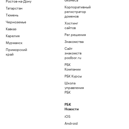
Ростов-на-Дону
Корпоративный
Татарстан
регистратор
Тюмень
доменов
Черноземье
Хостинг
сайтов
Кавказ
Рег.решения
Карелия
Знакомства
Мурманск
Сайт
Приморский
знакомств
край
podbor.ru
РБК
Компании
РБК Курсы
Школа
управления
РБК
РБК
Новости
iOS
Android