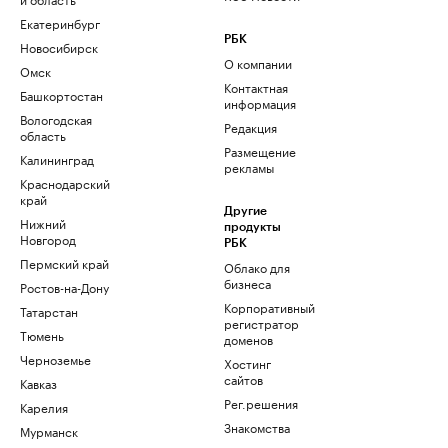
Екатеринбург
РБК
Новосибирск
О компании
Омск
Контактная
Башкортостан
информация
Вологодская
Редакция
область
Размещение
Калининград
рекламы
Краснодарский
край
Другие
Нижний
продукты
Новгород
РБК
Пермский край
Облако для
бизнеса
Ростов-на-Дону
Корпоративный
Татарстан
регистратор
Тюмень
доменов
Черноземье
Хостинг
сайтов
Кавказ
Рег.решения
Карелия
Знакомства
Мурманск