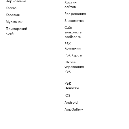
Черноземье
Хостинг
сайтов
Кавказ
Рег.решения
Карелия
Знакомства
Мурманск
Сайт
Приморский
знакомств
край
podbor.ru
РБК
Компании
РБК Курсы
Школа
управления
РБК
РБК
Новости
iOS
Android
AppGallery