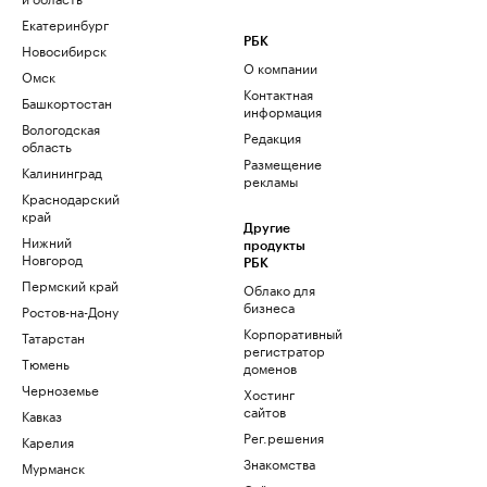
Екатеринбург
РБК
Новосибирск
О компании
Омск
Контактная
Башкортостан
информация
Вологодская
Редакция
область
Размещение
Калининград
рекламы
Краснодарский
край
Другие
Нижний
продукты
Новгород
РБК
Пермский край
Облако для
бизнеса
Ростов-на-Дону
Корпоративный
Татарстан
регистратор
Тюмень
доменов
Черноземье
Хостинг
сайтов
Кавказ
Рег.решения
Карелия
Знакомства
Мурманск