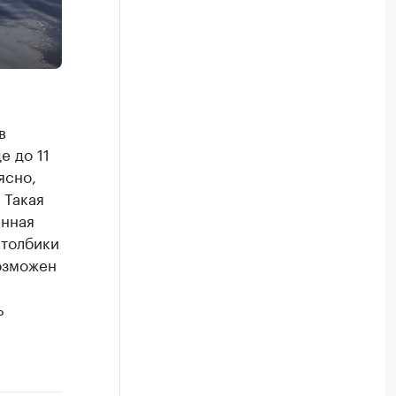
в
е до 11
ясно,
 Такая
енная
столбики
возможен
ь