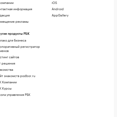
компании
iOS
нтактная информация
Android
дакция
AppGallery
змещение рекламы
угие продукты РБК
лако для бизнеса
рпоративный регистратор
менов
стинг сайтов
г.решения
акомства
йт знакомств podbor.ru
К Компании
К Курсы
ола управления РБК