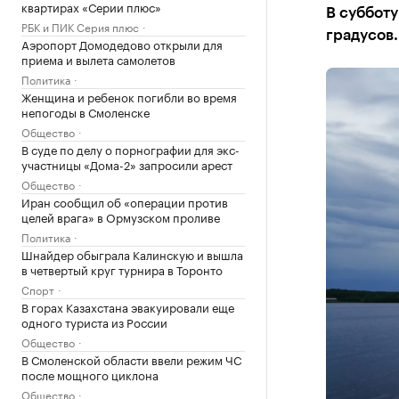
квартирах «Серии плюс»
В субботу
РБК и ПИК Серия плюс
градусов.
Аэропорт Домодедово открыли для
приема и вылета самолетов
Политика
Женщина и ребенок погибли во время
непогоды в Смоленске
Общество
В суде по делу о порнографии для экс-
участницы «Дома-2» запросили арест
Общество
Иран сообщил об «операции против
целей врага» в Ормузском проливе
Политика
Шнайдер обыграла Калинскую и вышла
в четвертый круг турнира в Торонто
Спорт
В горах Казахстана эвакуировали еще
одного туриста из России
Общество
В Смоленской области ввели режим ЧС
после мощного циклона
Общество