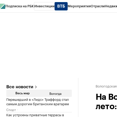
Подписка на РБК
Инвестиции
Мероприятия
Отрасли
Недви
РБК Курсы
РБК Life
Тренды
Визионеры
Национальные проекты
Горо
Газета
Спецпроекты СПб
Конференции СПб
Спецпроекты
Проверк
Вологодская
Все новости
Вологда
Весь мир
На В
Перешедший в «Лидс» Траффорд стал
самым дорогим британским вратарем
лето
Спорт
Как устроены приватные террасы в