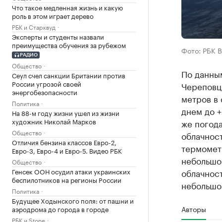
Что такое медленная жизнь и какую
роль в этом играет дерево
РБК и Старквуд
Эксперты и студенты назвали
преимущества обучения за рубежом
Фото: РБК 
РАДИО
Общество
По данным
Сеул счел санкции Британии против
России угрозой своей
Череповце
энергобезопасности
метров в 
Политика
днем до +
На 88-м году жизни ушел из жизни
художник Николай Марков
же погод
Общество
облачнос
Отличия бензина классов Евро-2,
термометр
Евро-3, Евро-4 и Евро-5. Видео РБК
небольшой
Общество
Генсек ООН осудил атаки украинских
облачност
беспилотников на регионы России
небольшо
Политика
Будущее Ходынского поля: от пашни и
Авторы
аэродрома до города в городе
РБК и Stone