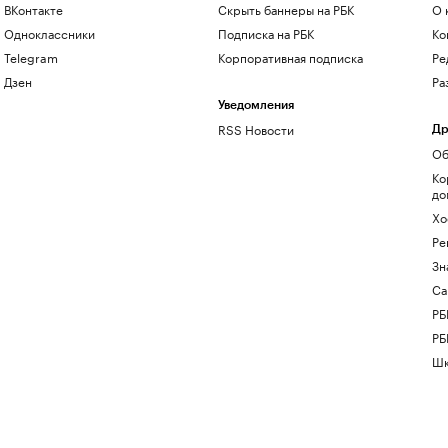
ВКонтакте
Скрыть баннеры на РБК
О 
Одноклассники
Подписка на РБК
Ко
Telegram
Корпоративная подписка
Ре
Дзен
Ра
Уведомления
RSS Новости
Др
Об
Ко
до
Хо
Ре
Зн
Са
РБ
РБ
Шк