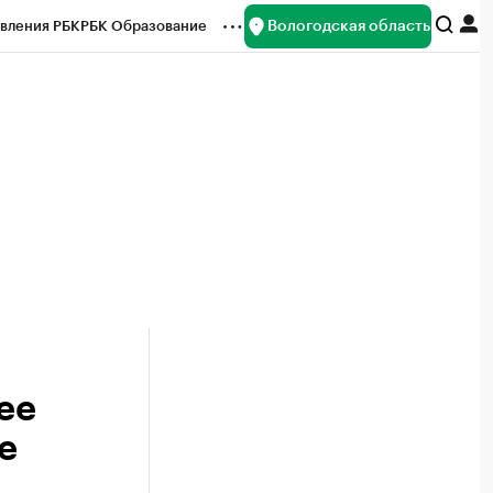
Вологодская область
вления РБК
РБК Образование
редитные рейтинги
Франшизы
нсы
Рынок наличной валюты
ее
е