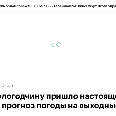
жимость
Autonews
РБК Компании
Телеканал
РБК Вино
Спорт
Школа упра
д
Стиль
Крипто
РБК Бизнес-среда
Дискуссионный клуб
Исследования
К
а контрагентов
Политика
Экономика
Бизнес
Технологии и медиа
Фина
 область
ологодчину пришло настоящ
: прогноз погоды на выходны