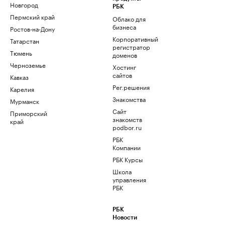
Новгород
РБК
Пермский край
Облако для
бизнеса
Ростов-на-Дону
Корпоративный
Татарстан
регистратор
Тюмень
доменов
Черноземье
Хостинг
сайтов
Кавказ
Рег.решения
Карелия
Знакомства
Мурманск
Сайт
Приморский
знакомств
край
podbor.ru
РБК
Компании
РБК Курсы
Школа
управления
РБК
РБК
Новости