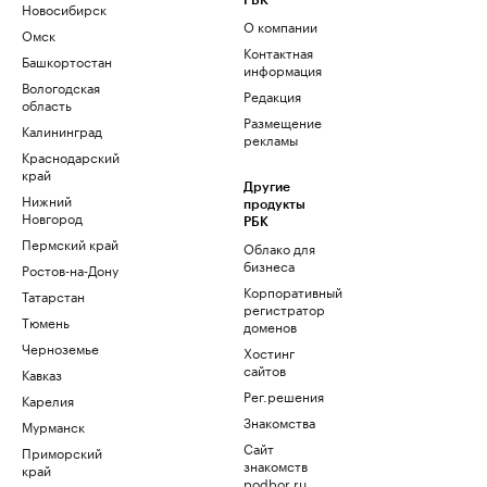
РБК
Новосибирск
О компании
Омск
Контактная
Башкортостан
информация
Вологодская
Редакция
область
Размещение
Калининград
рекламы
Краснодарский
край
Другие
Нижний
продукты
Новгород
РБК
Пермский край
Облако для
бизнеса
Ростов-на-Дону
Корпоративный
Татарстан
регистратор
Тюмень
доменов
Черноземье
Хостинг
сайтов
Кавказ
Рег.решения
Карелия
Знакомства
Мурманск
Сайт
Приморский
знакомств
край
podbor.ru