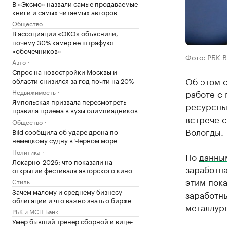
В «Эксмо» назвали самые продаваемые
книги и самых читаемых авторов
Общество
В ассоциации «ОКО» объяснили,
почему 30% камер не штрафуют
«обочечников»
Фото: РБК 
Авто
Спрос на новостройки Москвы и
Об этом 
области снизился за год почти на 20%
Недвижимость
работе с 
Ямпольская призвала пересмотреть
ресурсных
правила приема в вузы олимпиадников
встрече 
Общество
Вологды.
Bild сообщила об ударе дрона по
немецкому судну в Черном море
Политика
По
данны
Локарно-2026: что показали на
заработна
открытии фестиваля авторского кино
этим пока
Стиль
Зачем малому и среднему бизнесу
заработны
облигации и что важно знать о бирже
металлург
РБК и МСП Банк
Умер бывший тренер сборной и вице-