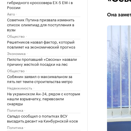
гибридного кроссовера EX-5 EM-i в
России
Авто
Она заме
Советник Путина призвала изменить
список олимпиад для поступления в
вузы
Общество
Решетников назвал фактор, который
повлияет на экономический прогноз
Экономика
Пилоты пропавшей «Сессны» назвали
причину жесткой посадки на лес
Общество
Собянин заявил о максимальном за
пять лет темпе строительства метро
Недвижимость
На украинском Ан-24, рядом с которым
нашли взрывчатку, перевозили
снаряды
Политика
Сальдо сообщил о попытках ВСУ
высадить десант на Кинбурнской косе
Политика