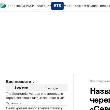
Подписка на РБК
Инвестиции
Мероприятия
Отрасли
Недви
РБК Курсы
РБК Life
Тренды
Визионеры
Национальные проекты
Горо
Газета
Спецпроекты СПб
Конференции СПб
Спецпроекты
Проверк
Вологодская
Все новости
Вологда
Весь мир
Назв
The Economist увидел опасность для
стран, активно вкладывающихся в ИИ
чере
Экономика
Geely урезала число комплектаций у
«Сев