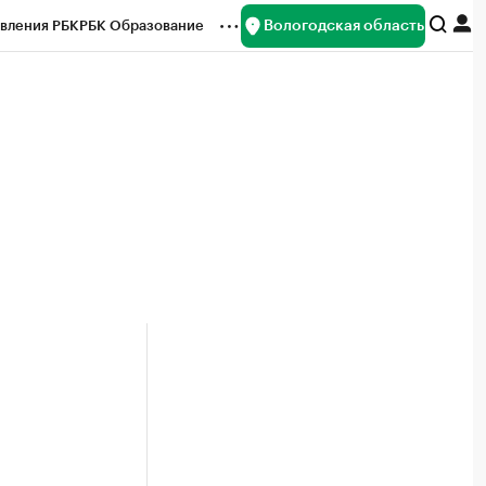
Вологодская область
вления РБК
РБК Образование
редитные рейтинги
Франшизы
нсы
Рынок наличной валюты