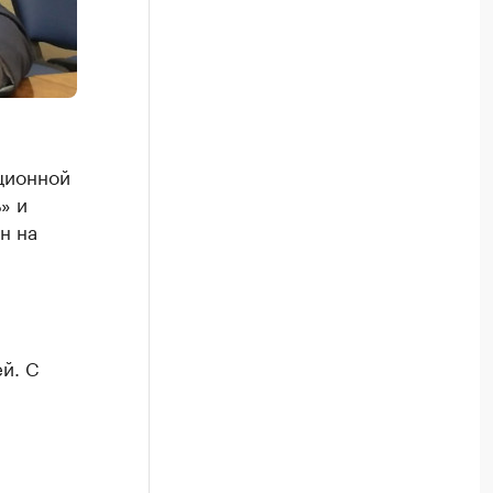
ционной
» и
н на
й. С