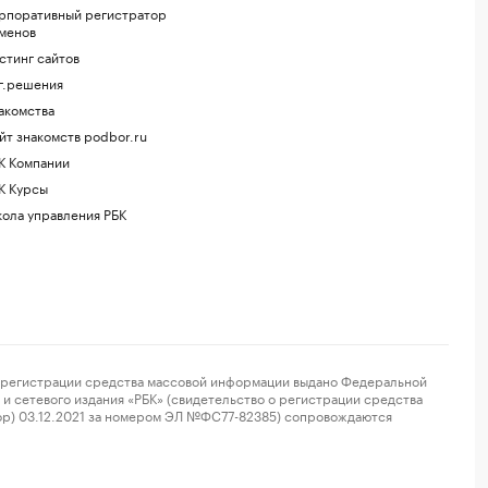
рпоративный регистратор
менов
стинг сайтов
г.решения
акомства
йт знакомств podbor.ru
К Компании
К Курсы
ола управления РБК
регистрации средства массовой информации выдано Федеральной
и сетевого издания «РБК» (свидетельство о регистрации средства
ор) 03.12.2021 за номером ЭЛ №ФС77-82385) сопровождаются