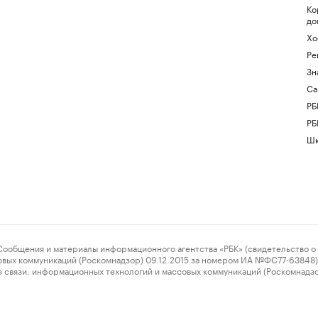
Ко
до
Хо
Ре
Зн
Са
РБ
РБ
Шк
ения и материалы информационного агентства «РБК» (свидетельство о 
овых коммуникаций (Роскомнадзор) 09.12.2015 за номером ИА №ФС77-63848) 
 связи, информационных технологий и массовых коммуникаций (Роскомнадз