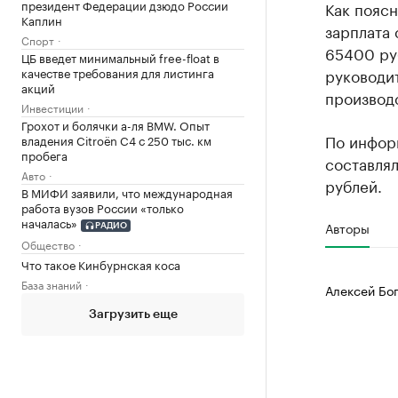
президент Федерации дзюдо России
Как пояс
Каплин
зарплата 
Спорт
65400 руб
ЦБ введет минимальный free-float в
качестве требования для листинга
руководит
акций
производс
Инвестиции
Грохот и болячки а-ля BMW. Опыт
По информ
владения Citroёn C4 с 250 тыс. км
пробега
составлял
Авто
рублей.
В МИФИ заявили, что международная
работа вузов России «только
началась»
Авторы
РАДИО
Общество
Что такое Кинбурнская коса
База знаний
Алексей Бо
Загрузить еще