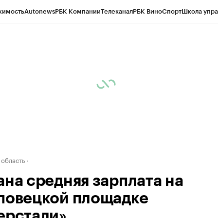
жимость
Autonews
РБК Компании
Телеканал
РБК Вино
Спорт
Школа упра
д
Стиль
Крипто
РБК Бизнес-среда
Дискуссионный клуб
Исследования
К
а контрагентов
Политика
Экономика
Бизнес
Технологии и медиа
Фина
 область
ана средняя зарплата на
повецкой площадке
ерстали»