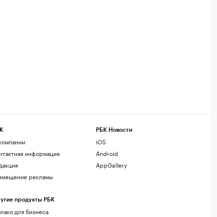
К
РБК Новости
компании
iOS
нтактная информация
Android
дакция
AppGallery
змещение рекламы
угие продукты РБК
лако для бизнеса