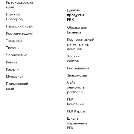
Краснодарский
край
Другие
Нижний
продукты
Новгород
РБК
Пермский край
Облако для
бизнеса
Ростов-на-Дону
Корпоративный
Татарстан
регистратор
Тюмень
доменов
Черноземье
Хостинг
сайтов
Кавказ
Рег.решения
Карелия
Знакомства
Мурманск
Сайт
Приморский
знакомств
край
podbor.ru
РБК
Компании
РБК Курсы
Школа
управления
РБК