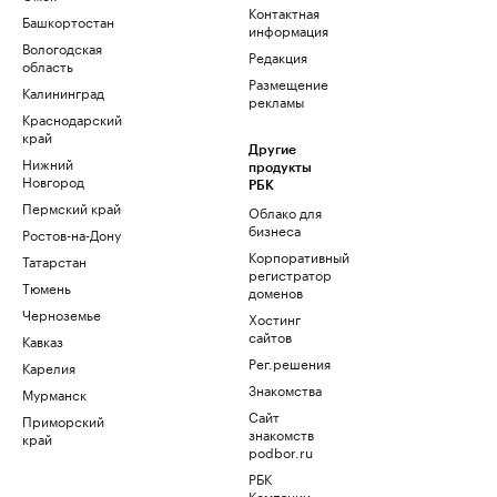
Контактная
Башкортостан
информация
Вологодская
Редакция
область
Размещение
Калининград
рекламы
Краснодарский
край
Другие
Нижний
продукты
Новгород
РБК
Пермский край
Облако для
бизнеса
Ростов-на-Дону
Корпоративный
Татарстан
регистратор
Тюмень
доменов
Черноземье
Хостинг
сайтов
Кавказ
Рег.решения
Карелия
Знакомства
Мурманск
Сайт
Приморский
знакомств
край
podbor.ru
РБК
Компании