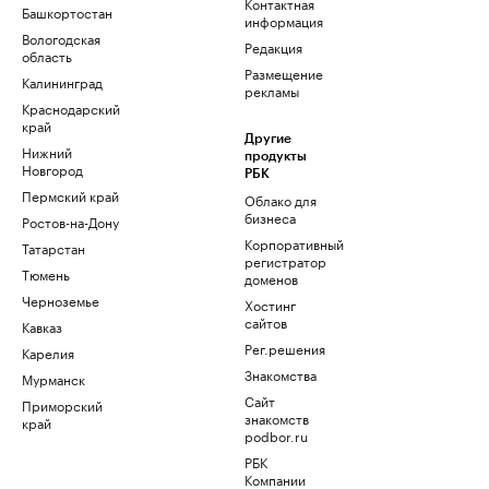
Контактная
Башкортостан
информация
Вологодская
Редакция
область
Размещение
Калининград
рекламы
Краснодарский
край
Другие
Нижний
продукты
Новгород
РБК
Пермский край
Облако для
бизнеса
Ростов-на-Дону
Корпоративный
Татарстан
регистратор
Тюмень
доменов
Черноземье
Хостинг
сайтов
Кавказ
Рег.решения
Карелия
Знакомства
Мурманск
Сайт
Приморский
знакомств
край
podbor.ru
РБК
Компании