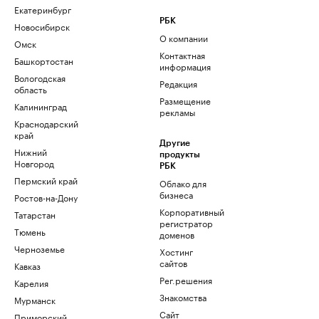
Екатеринбург
РБК
Новосибирск
О компании
Омск
Контактная
Башкортостан
информация
Вологодская
Редакция
область
Размещение
Калининград
рекламы
Краснодарский
край
Другие
Нижний
продукты
Новгород
РБК
Пермский край
Облако для
бизнеса
Ростов-на-Дону
Корпоративный
Татарстан
регистратор
Тюмень
доменов
Черноземье
Хостинг
сайтов
Кавказ
Рег.решения
Карелия
Знакомства
Мурманск
Сайт
Приморский