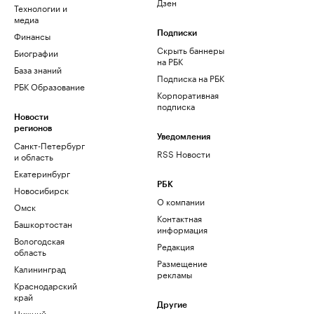
Дзен
Технологии и
медиа
Финансы
Подписки
Скрыть баннеры
Биографии
на РБК
База знаний
Подписка на РБК
РБК Образование
Корпоративная
подписка
Новости
регионов
Уведомления
Санкт-Петербург
RSS Новости
и область
Екатеринбург
РБК
Новосибирск
О компании
Омск
Контактная
Башкортостан
информация
Вологодская
Редакция
область
Размещение
Калининград
рекламы
Краснодарский
край
Другие
Нижний