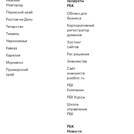
продукты
Новгород
РБК
Пермский край
Облако для
бизнеса
Ростов-на-Дону
Корпоративный
Татарстан
регистратор
Тюмень
доменов
Черноземье
Хостинг
сайтов
Кавказ
Рег.решения
Карелия
Знакомства
Мурманск
Сайт
Приморский
знакомств
край
podbor.ru
РБК
Компании
РБК Курсы
Школа
управления
РБК
РБК
Новости