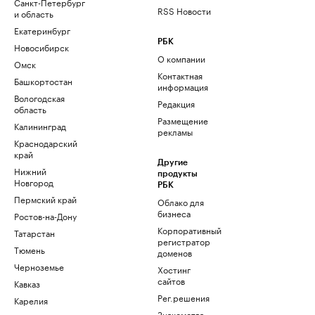
Санкт-Петербург
RSS Новости
и область
Екатеринбург
РБК
Новосибирск
О компании
Омск
Контактная
Башкортостан
информация
Вологодская
Редакция
область
Размещение
Калининград
рекламы
Краснодарский
край
Другие
Нижний
продукты
Новгород
РБК
Пермский край
Облако для
бизнеса
Ростов-на-Дону
Корпоративный
Татарстан
регистратор
Тюмень
доменов
Черноземье
Хостинг
сайтов
Кавказ
Рег.решения
Карелия
Знакомства