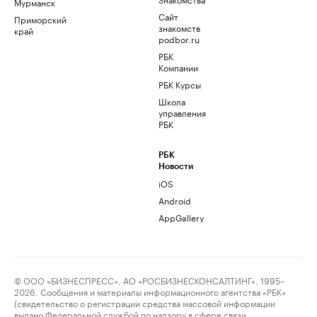
Мурманск
Сайт
Приморский
знакомств
край
podbor.ru
РБК
Компании
РБК Курсы
Школа
управления
РБК
РБК
Новости
iOS
Android
AppGallery
© ООО «БИЗНЕСПРЕСС», АО «РОСБИЗНЕСКОНСАЛТИНГ», 1995–
2026. Сообщения и материалы информационного агентства «РБК»
(свидетельство о регистрации средства массовой информации
выдано Федеральной службой по надзору в сфере связи,