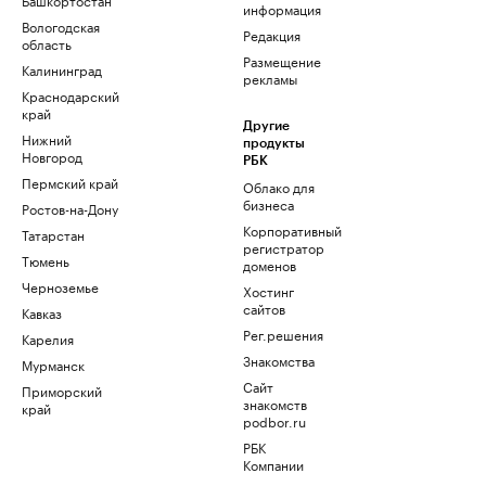
информация
Вологодская
Редакция
область
Размещение
Калининград
рекламы
Краснодарский
край
Другие
Нижний
продукты
Новгород
РБК
Пермский край
Облако для
бизнеса
Ростов-на-Дону
Корпоративный
Татарстан
регистратор
Тюмень
доменов
Черноземье
Хостинг
сайтов
Кавказ
Рег.решения
Карелия
Знакомства
Мурманск
Сайт
Приморский
знакомств
край
podbor.ru
РБК
Компании