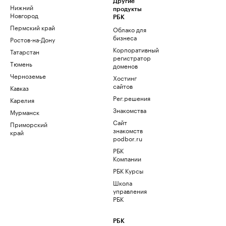
Другие
Нижний
продукты
Новгород
РБК
Пермский край
Облако для
бизнеса
Ростов-на-Дону
Корпоративный
Татарстан
регистратор
Тюмень
доменов
Черноземье
Хостинг
сайтов
Кавказ
Рег.решения
Карелия
Знакомства
Мурманск
Сайт
Приморский
знакомств
край
podbor.ru
РБК
Компании
РБК Курсы
Школа
управления
РБК
РБК