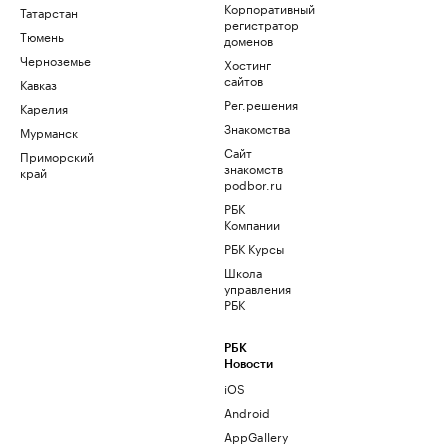
Корпоративный
Татарстан
регистратор
Тюмень
доменов
Черноземье
Хостинг
сайтов
Кавказ
Рег.решения
Карелия
Знакомства
Мурманск
Сайт
Приморский
знакомств
край
podbor.ru
РБК
Компании
РБК Курсы
Школа
управления
РБК
РБК
Новости
iOS
Android
AppGallery