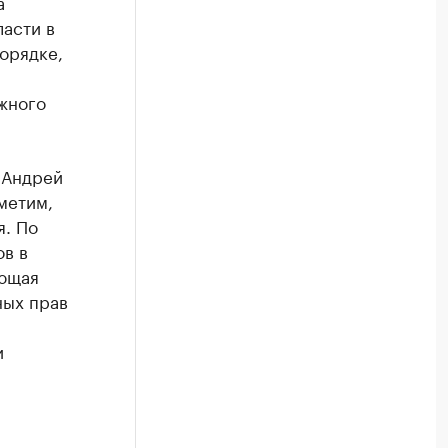
а
асти в
орядке,
жного
 Андрей
метим,
я. По
в в
ующая
ных прав
и