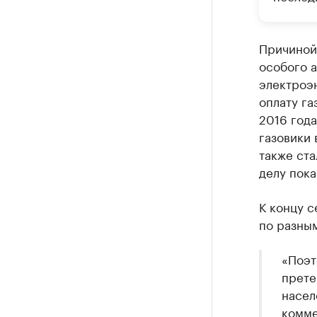
Причиной 
особого а
электроэ
оплату га
2016 год
газовики 
также ст
делу пока
К концу с
по разным
«Поэт
прете
насел
комме