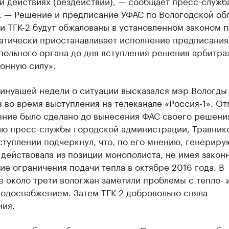
й действиях (бездействии), — сообщает пресс-служб
. — Решение и предписание УФАС по Вологодской обл
 ТГК-2 будут обжалованы в установленном законом п
матически приостанавливает исполнение предписания
польного органа до дня вступления решения арбитра
конную силу».
минувшей недели о ситуации высказался мэр Вологды
 во время выступления на телеканале «Россия-1». От
ение было сделано до вынесения ФАС своего решени
ю пресс-службы городской администрации, Травнико
ступлении подчеркнул, что, по его мнению, генерир
действовала из позиции монополиста, не имея закон
ие ограничения подачи тепла в октябре 2016 года. В
е около трети вологжан заметили проблемы с тепло- 
водоснабжением. Затем ТГК-2 добровольно сняла
ния.