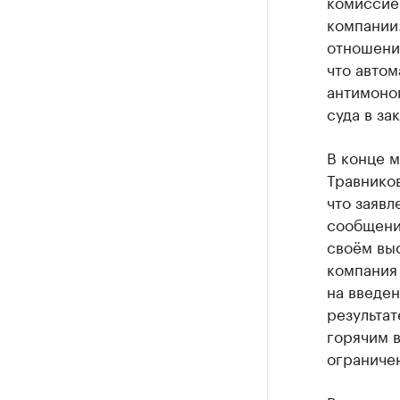
комиссие
компании
отношении
что авто
антимоно
суда в за
В конце 
Травников
что заявл
сообщени
своём вы
компания 
на введен
результат
горячим 
ограниче