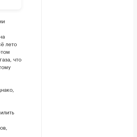
ми
на
сё лето
етом
аза, что
тому
нако,
силить
ов,