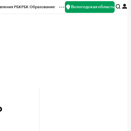
Вологодская область
вления РБК
РБК Образование
редитные рейтинги
Франшизы
нсы
Рынок наличной валюты
о