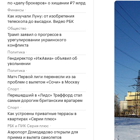
по «делу брокеров» о хищении ₽7 млрд
Финансы
Как изучали Луну: от изобретения
телескопа до высадки. Видео РБК
Общество
Трамп заявил о прогрессе в
урегулировании украинского
конфликта
Политика
Гендиректор «ИжАвиа» объявил об
увольнении
Политика
Матч Первой лиги перенесли из-за
проблем с вылетом «Сочи» в Москву
Спорт
Перешедший в «Лидс» Траффорд стал
самым дорогим британским вратарем
Спорт
Как устроены приватные террасы в
квартирах «Серии плюс»
РБК и ПИК Серия плюс
Аэропорт Домодедово открыли для
приема и вылета самолетов