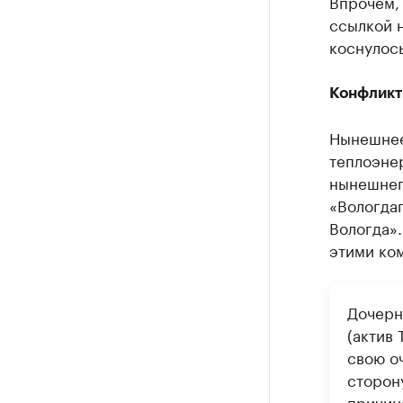
Впрочем, 
ссылкой 
коснулос
Конфликт
Нынешнее
теплоэне
нынешнег
«Вологда
Вологда»
этими ко
Дочерн
(актив 
свою о
сторон
причин