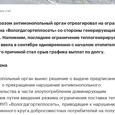
ws.net
разом антимонопольный орган отреагировал на огр
 на «Вологдагортеплосеть» со стороны генерирующе
. Напомним, последнее ограничение теплогенерир
 ввела в сентябре одновременно с началом отопител
го причиной стал срыв графика выплат по долгу.
кона
опольный орган вынес решение о выдаче предписан
» о прекращении нарушения антимонопольного
тельства в части злоупотребления доминирующим
ем путем введения режима ограничения поставки те
МУП «Вологдагортеплосеть», приводящее к нарушени
ченного круга добросовестных потребителей на полу