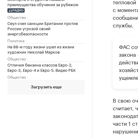
тепловой
преимущества обучения за рубежом
с момент
РАДИО
сообщени
Общество
Сеул счел санкции Британии против
службы.
России угрозой своей
энергобезопасности
Политика
ФАС соч
На 88-м году жизни ушел из жизни
художник Николай Марков
закона
Общество
действ
Отличия бензина классов Евро-2,
хозяйс
Евро-3, Евро-4 и Евро-5. Видео РБК
ущемле
Общество
Загрузить еще
В свою оч
считает,
законода
части 1 с
нарушени