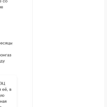
е со
ие
месяцы
онгаз
жду
ТЭЦ
 её, в
ую
ная
в