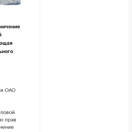
аничение
й
ующая
ьного
ия ОАО
пловой
ю прав
чение