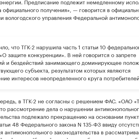
 энергии. Предписание подлежит немедленному исп
а официального получения», — говорится в официаль
и вологодского управления Федеральной антимоноп
ло, что ТГК-2 нарушила часть 1 статьи 10 федерально
 «О защите конкуренции». В ней говорится о запрете
ий и бездействий занимающего доминирующее поло
твующего субъекта, результатом которых являются
ние интересов неопределенного круга потребителей
ередь, в ТГК-2 не согласны с решением ФАС. «ОАО «Т
 что рассмотрение дела о нарушении антимонопольно
тельства подлежало прекращению на основании пункт
татьи 48 Федерального закона N 135-ФЗ ввиду отсутст
я антимонопольного законодательства в рассматрив