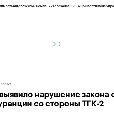
жимость
Autonews
РБК Компании
Телеканал
РБК Вино
Спорт
Школа упра
д
Стиль
Крипто
РБК Бизнес-среда
Дискуссионный клуб
Исследования
К
а контрагентов
Политика
Экономика
Бизнес
Технологии и медиа
Фина
 область
выявило нарушение закона 
уренции со стороны ТГК-2