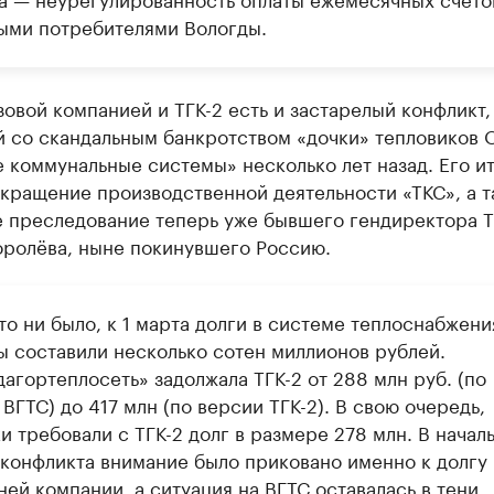
ыми потребителями Вологды.
овой компанией и ТГК-2 есть и застарелый конфликт,
й со скандальным банкротством «дочки» тепловиков 
 коммунальные системы» несколько лет назад. Его и
кращение производственной деятельности «ТКС», а т
е преследование теперь уже бывшего гендиректора Т
оролёва, ныне покинувшего Россию.
то ни было, к 1 марта долги в системе теплоснабжени
ы составили несколько сотен миллионов рублей.
агортеплосеть» задолжала ТГК-2 от 288 млн руб. (по
ВГТС) до 417 млн (по версии ТГК-2). В свою очередь,
и требовали с ТГК-2 долг в размере 278 млн. В начал
 конфликта внимание было приковано именно к долгу
ей компании, а ситуация на ВГТС оставалась в тени.