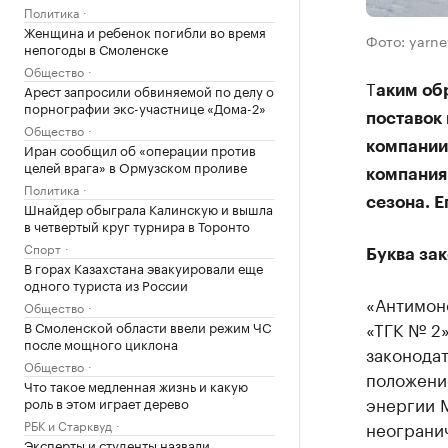
Политика
Женщина и ребенок погибли во время
Фото: yarne
непогоды в Смоленске
Общество
Т
Арест запросили обвиняемой по делу о
аким об
порнографии экс-участнице «Дома-2»
поставок
Общество
компании
Иран сообщил об «операции против
целей врага» в Ормузском проливе
компания
Политика
сезона. Е
Шнайдер обыграла Калинскую и вышла
в четвертый круг турнира в Торонто
Спорт
Буква за
В горах Казахстана эвакуировали еще
одного туриста из России
«Антимон
Общество
«ТГК № 2
В Смоленской области ввели режим ЧС
после мощного циклона
законода
Общество
положени
Что такое медленная жизнь и какую
энергии 
роль в этом играет дерево
неограни
РБК и Старквуд
Эксперты и студенты назвали