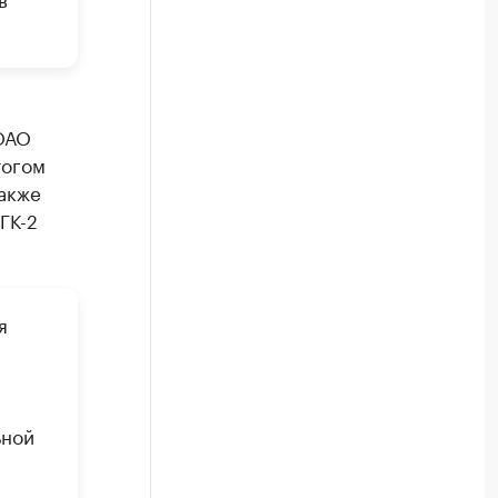
ОАО
тогом
акже
ГК-2
я
ьной