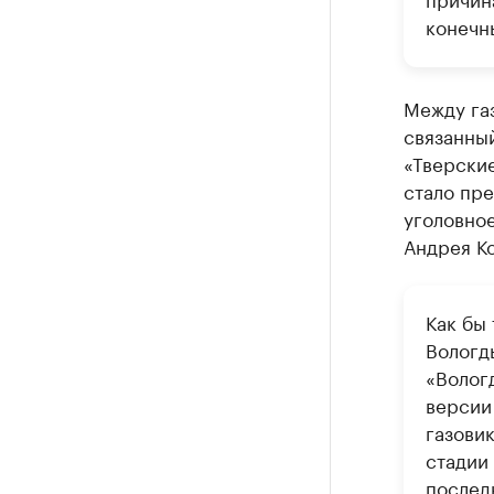
конечн
Между газ
связанны
«Тверские
стало пре
уголовно
Андрея К
Как бы 
Вологд
«Вологд
версии 
газовик
стадии
последн