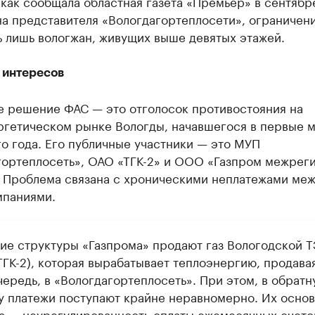
как сообщала областная газета «Премьер» в сентябр
на представителя «Вологдагортеплосети», ограничен
ь лишь вологжан, живущих выше девятых этажей.
 интересов
 решение ФАС — это отголосок противостояния на
ргетическом рынке Вологды, начавшегося в первые 
о года. Его публичные участники — это МУП
гортеплосеть», ОАО «ТГК-2» и ООО «Газпром межреги
. Проблема связана с хроническими неплатежами ме
мпаниями.
ие структуры «Газпрома» продают газ Вологодской 
ТГК-2), которая вырабатывает теплоэнергию, продавая
чередь, в «Вологдагортеплосеть». При этом, в обратн
у платежи поступают крайне неравномерно. Их основ
а — неурегулированность оплаты ежемесячных счето