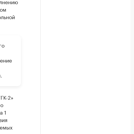
олнению
ном
ольной
го
жение
.
ГК-2»
го
а 1
вия
аемых