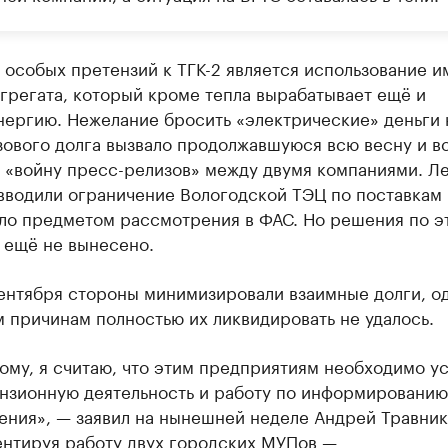
особых претензий к ТГК-2 является использование и
грегата, который кроме тепла вырабатывает ещё и
нергию. Нежелание бросить «электрические» деньги 
зового долга вызвало продолжавшуюся всю весну и в
а «войну пресс-релизов» между двумя компаниями. Л
вводили ограничение Вологодской ТЭЦ по поставкам г
ало предметом рассмотрения в ФАС. Но решения по э
 ещё не вынесено.
ентября стороны минимизировали взаимные долги, од
 причинам полностью их ликвидировать не удалось.
ому, я считаю, что этим предприятиям необходимо у
нзионную деятельность и работу по информированию
ения», — заявил на нынешней неделе Андрей Травник
нтируя работу двух городских МУПов —