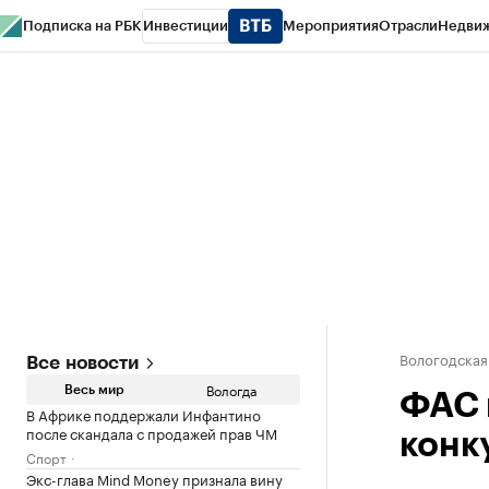
Подписка на РБК
Инвестиции
Мероприятия
Отрасли
Недви
РБК Курсы
РБК Life
Тренды
Визионеры
Национальные проекты
Горо
Газета
Спецпроекты СПб
Конференции СПб
Спецпроекты
Проверк
Вологодская
Все новости
Вологда
Весь мир
ФАС 
В Африке поддержали Инфантино
после скандала с продажей прав ЧМ
конк
Спорт
Экс-глава Mind Money признала вину