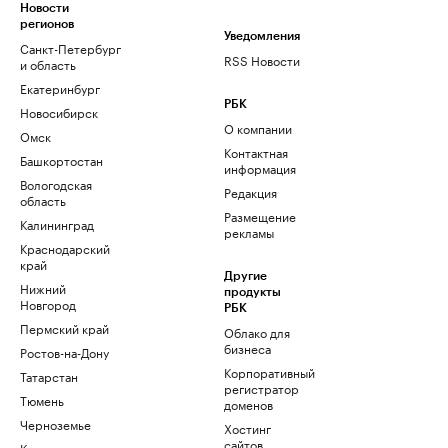
Новости
регионов
Уведомления
Санкт-Петербург
RSS Новости
и область
Екатеринбург
РБК
Новосибирск
О компании
Омск
Контактная
Башкортостан
информация
Вологодская
Редакция
область
Размещение
Калининград
рекламы
Краснодарский
край
Другие
Нижний
продукты
Новгород
РБК
Пермский край
Облако для
бизнеса
Ростов-на-Дону
Корпоративный
Татарстан
регистратор
Тюмень
доменов
Черноземье
Хостинг
сайтов
Кавказ