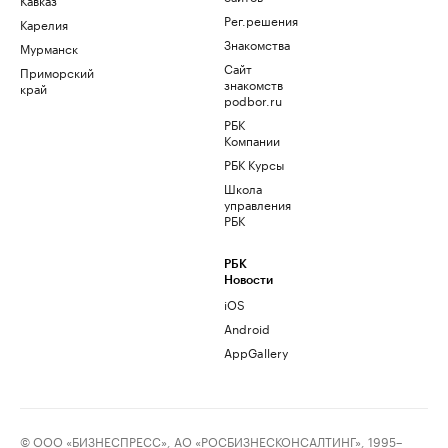
Рег.решения
Карелия
Знакомства
Мурманск
Сайт
Приморский
знакомств
край
podbor.ru
РБК
Компании
РБК Курсы
Школа
управления
РБК
РБК
Новости
iOS
Android
AppGallery
© ООО «БИЗНЕСПРЕСС», АО «РОСБИЗНЕСКОНСАЛТИНГ», 1995–