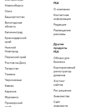
РБК
Новосибирск
О компании
Омск
Контактная
Башкортостан
информация
Вологодская
Редакция
область
Размещение
Калининград
рекламы
Краснодарский
край
Другие
Нижний
продукты
Новгород
РБК
Пермский край
Облако для
бизнеса
Ростов-на-Дону
Корпоративный
Татарстан
регистратор
Тюмень
доменов
Черноземье
Хостинг
сайтов
Кавказ
Рег.решения
Карелия
Знакомства
Мурманск
Сайт
Приморский
знакомств
край