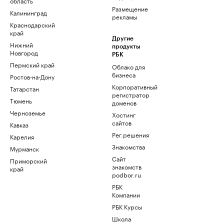
область
Размещение
Калининград
рекламы
Краснодарский
край
Другие
Нижний
продукты
Новгород
РБК
Пермский край
Облако для
бизнеса
Ростов-на-Дону
Корпоративный
Татарстан
регистратор
Тюмень
доменов
Черноземье
Хостинг
сайтов
Кавказ
Рег.решения
Карелия
Знакомства
Мурманск
Сайт
Приморский
знакомств
край
podbor.ru
РБК
Компании
РБК Курсы
Школа