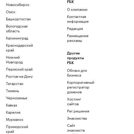
РБК
Новосибирск
О компании
Омск
Контактная
Башкортостан
информация
Вологодская
Редакция
область
Размещение
Калининград
рекламы
Краснодарский
край
Другие
Нижний
продукты
Новгород
РБК
Пермский край
Облако для
бизнеса
Ростов-на-Дону
Корпоративный
Татарстан
регистратор
Тюмень
доменов
Черноземье
Хостинг
сайтов
Кавказ
Рег.решения
Карелия
Знакомства
Мурманск
Сайт
Приморский
знакомств
край