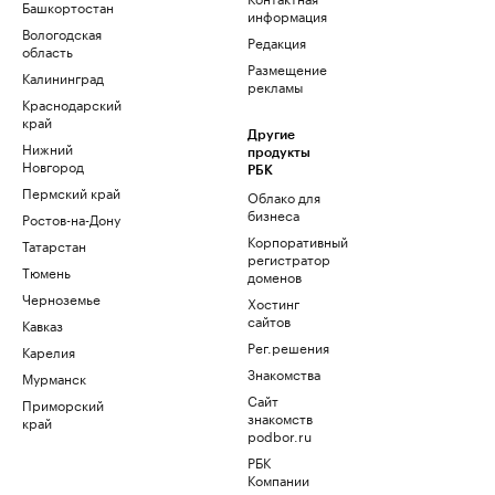
Башкортостан
информация
Вологодская
Редакция
область
Размещение
Калининград
рекламы
Краснодарский
край
Другие
Нижний
продукты
Новгород
РБК
Пермский край
Облако для
бизнеса
Ростов-на-Дону
Корпоративный
Татарстан
регистратор
Тюмень
доменов
Черноземье
Хостинг
сайтов
Кавказ
Рег.решения
Карелия
Знакомства
Мурманск
Сайт
Приморский
знакомств
край
podbor.ru
РБК
Компании