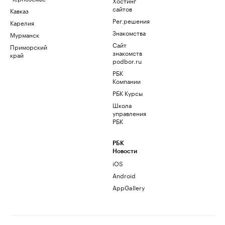
Хостинг
сайтов
Кавказ
Рег.решения
Карелия
Знакомства
Мурманск
Сайт
Приморский
знакомств
край
podbor.ru
РБК
Компании
РБК Курсы
Школа
управления
РБК
РБК
Новости
iOS
Android
AppGallery