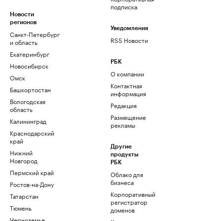
подписка
Новости
регионов
Уведомления
Санкт-Петербург
RSS Новости
и область
Екатеринбург
РБК
Новосибирск
О компании
Омск
Контактная
Башкортостан
информация
Вологодская
Редакция
область
Размещение
Калининград
рекламы
Краснодарский
край
Другие
Нижний
продукты
Новгород
РБК
Пермский край
Облако для
бизнеса
Ростов-на-Дону
Корпоративный
Татарстан
регистратор
Тюмень
доменов
Черноземье