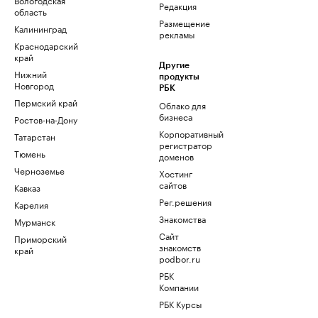
Редакция
область
Размещение
Калининград
рекламы
Краснодарский
край
Другие
Нижний
продукты
Новгород
РБК
Пермский край
Облако для
бизнеса
Ростов-на-Дону
Корпоративный
Татарстан
регистратор
Тюмень
доменов
Черноземье
Хостинг
сайтов
Кавказ
Рег.решения
Карелия
Знакомства
Мурманск
Сайт
Приморский
знакомств
край
podbor.ru
РБК
Компании
РБК Курсы