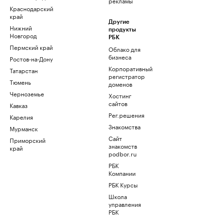
рекламы
Краснодарский
край
Другие
Нижний
продукты
Новгород
РБК
Пермский край
Облако для
бизнеса
Ростов-на-Дону
Корпоративный
Татарстан
регистратор
Тюмень
доменов
Черноземье
Хостинг
сайтов
Кавказ
Рег.решения
Карелия
Знакомства
Мурманск
Сайт
Приморский
знакомств
край
podbor.ru
РБК
Компании
РБК Курсы
Школа
управления
РБК