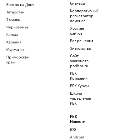
бизнеса
Ростов-на-Дону
Корпоративный
Татарстан
регистратор
Тюмень
доменов
Черноземье
Хостинг
сайтов
Кавказ
Рег.решения
Карелия
Знакомства
Мурманск
Сайт
Приморский
знакомств
край
podbor.ru
РБК
Компании
РБК Курсы
Школа
управления
РБК
РБК
Новости
iOS
Android