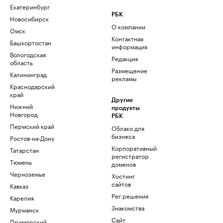
Екатеринбург
РБК
Новосибирск
О компании
Омск
Контактная
Башкортостан
информация
Вологодская
Редакция
область
Размещение
Калининград
рекламы
Краснодарский
край
Другие
Нижний
продукты
Новгород
РБК
Пермский край
Облако для
бизнеса
Ростов-на-Дону
Корпоративный
Татарстан
регистратор
Тюмень
доменов
Черноземье
Хостинг
сайтов
Кавказ
Рег.решения
Карелия
Знакомства
Мурманск
Сайт
Приморский