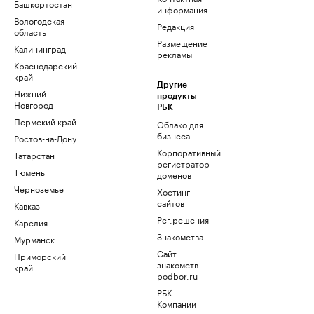
Башкортостан
информация
Вологодская
Редакция
область
Размещение
Калининград
рекламы
Краснодарский
край
Другие
Нижний
продукты
Новгород
РБК
Пермский край
Облако для
бизнеса
Ростов-на-Дону
Корпоративный
Татарстан
регистратор
Тюмень
доменов
Черноземье
Хостинг
сайтов
Кавказ
Рег.решения
Карелия
Знакомства
Мурманск
Сайт
Приморский
знакомств
край
podbor.ru
РБК
Компании