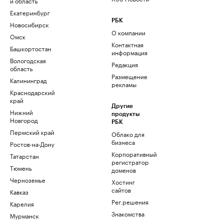
и область
Екатеринбург
РБК
Новосибирск
О компании
Омск
Контактная
Башкортостан
информация
Вологодская
Редакция
область
Размещение
Калининград
рекламы
Краснодарский
край
Другие
Нижний
продукты
Новгород
РБК
Пермский край
Облако для
бизнеса
Ростов-на-Дону
Корпоративный
Татарстан
регистратор
Тюмень
доменов
Черноземье
Хостинг
сайтов
Кавказ
Рег.решения
Карелия
Знакомства
Мурманск