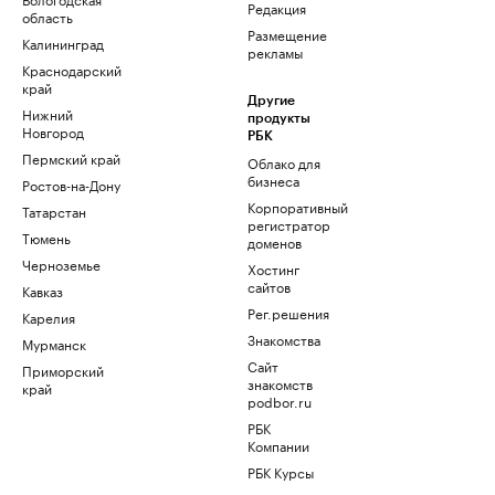
Редакция
область
Размещение
Калининград
рекламы
Краснодарский
край
Другие
Нижний
продукты
Новгород
РБК
Пермский край
Облако для
бизнеса
Ростов-на-Дону
Корпоративный
Татарстан
регистратор
Тюмень
доменов
Черноземье
Хостинг
сайтов
Кавказ
Рег.решения
Карелия
Знакомства
Мурманск
Сайт
Приморский
знакомств
край
podbor.ru
РБК
Компании
РБК Курсы