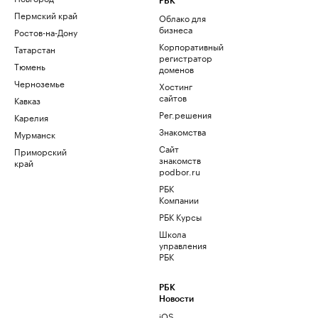
РБК
Пермский край
Облако для
бизнеса
Ростов-на-Дону
Корпоративный
Татарстан
регистратор
Тюмень
доменов
Черноземье
Хостинг
сайтов
Кавказ
Рег.решения
Карелия
Знакомства
Мурманск
Сайт
Приморский
знакомств
край
podbor.ru
РБК
Компании
РБК Курсы
Школа
управления
РБК
РБК
Новости
iOS