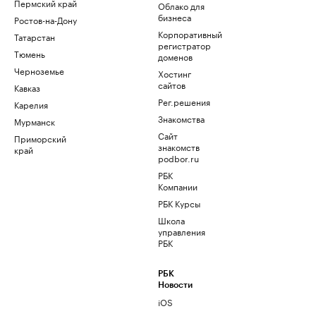
Пермский край
Облако для
бизнеса
Ростов-на-Дону
Корпоративный
Татарстан
регистратор
Тюмень
доменов
Черноземье
Хостинг
сайтов
Кавказ
Рег.решения
Карелия
Знакомства
Мурманск
Сайт
Приморский
знакомств
край
podbor.ru
РБК
Компании
РБК Курсы
Школа
управления
РБК
РБК
Новости
iOS